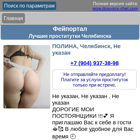
Полная версия сайта:
Поиск по параметрам
wow.dosugcx-chel.com
Главная
Фейпортал
Лучшие проститутки Челябинска
ПОЛИНА, Челябинск, Не
указан
+7 (904) 937-38-98
Не отправляйте предоплату!
Платите за услуги проституток
только при встрече.
Не указан, Не указан , Не
указан
ДОРОГИЕ МОИ
ПОСТОЯНЩИКИ !!!💕 Я
приглашаю Вас к себе в гости
🫦🥰 В любое удобное для Вас
время 🕘